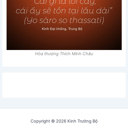
Hòa thượng Thích Minh Châu
Copyright © 2026 Kinh Trường Bộ