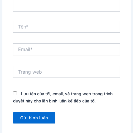
Tên*
Email*
Trang
web
Lưu tên của tôi, email, và trang web trong trình
duyệt này cho lần bình luận kế tiếp của tôi.
Alternative: