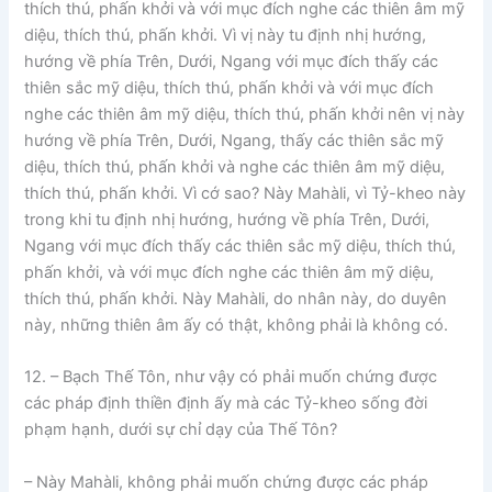
thích thú, phấn khởi và với mục đích nghe các thiên âm mỹ
diệu, thích thú, phấn khởi. Vì vị này tu định nhị hướng,
hướng về phía Trên, Dưới, Ngang với mục đích thấy các
thiên sắc mỹ diệu, thích thú, phấn khởi và với mục đích
nghe các thiên âm mỹ diệu, thích thú, phấn khởi nên vị này
hướng về phía Trên, Dưới, Ngang, thấy các thiên sắc mỹ
diệu, thích thú, phấn khởi và nghe các thiên âm mỹ diệu,
thích thú, phấn khởi. Vì cớ sao? Này Mahàli, vì Tỷ-kheo này
trong khi tu định nhị hướng, hướng về phía Trên, Dưới,
Ngang với mục đích thấy các thiên sắc mỹ diệu, thích thú,
phấn khởi, và với mục đích nghe các thiên âm mỹ diệu,
thích thú, phấn khởi. Này Mahàli, do nhân này, do duyên
này, những thiên âm ấy có thật, không phải là không có.
12. – Bạch Thế Tôn, như vậy có phải muốn chứng được
các pháp định thiền định ấy mà các Tỷ-kheo sống đời
phạm hạnh, dưới sự chỉ dạy của Thế Tôn?
– Này Mahàli, không phải muốn chứng được các pháp