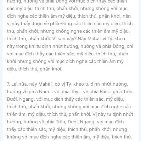
hướng, hướng về phía Ðông với mục đích thấy các thiên
sắc mỹ diệu, thích thú, phấn khởi, nhưng không với mục
đích nghe các thiên âm mỹ diệu, thích thú, phấn khởi, nên
vị này thấy được về phía Ðông các thiên sắc mỹ diệu, thích
thú, phấn khởi, nhưng không nghe các thiên âm mỹ diệu,
thích thú, phấn khởi. Vì sao vậy? Này Mahàli vì Tỷ-kheo
này trong khi tu định nhứt hướng, hướng về phía Ðông, chỉ
với mục đích thấy các thiên sắc, mỹ diệu, thích thú, phấn
khởi nhưng không với mục đích nghe các thiên âm mỹ
diệu, thích thú, phấn khởi.
7. Lại nữa, này Mahàli, có vị Tỷ-kheo tu định nhứt hướng,
hướng về phía Nam… về phía Tây… về phía Bắc… phía Trên,
Dưới, Ngang, với mục đích thấy các thiên sắc, mỹ diệu,
thích thú, phấn khởi, nhưng không với mục đích nghe các
thiên âm, mỹ diệu, thích thú, phấn khởi. Vị này tu định nhứt
hướng, hướng về phía Trên, Dưới, Ngang, với mục đích
thấy các thiên sắc, mỹ diệu, thích thú, phấn khởi, nhưng
không với mục đích nghe các thiên âm, mỹ diệu, thích thú,