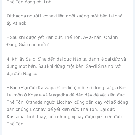
Thế Tôn đang chỉ tịnh.
Otthadda người Licchavi liền ngồi xuống một bên tại chỗ
ấy và nói:
– Sau khi được yết kiến đức Thế Tôn, A-la-hán, Chánh
Ðẳng Giác con mới đi.
4. Khi ấy Sa-di Sìha đến đại đức Nàgita, đảnh lễ đại đức và
đứng một bên. Sau khi đứng một bên, Sa-di Sìha nói với
đại đức Nàgita:
– Bạch Ðại đức Kassapa (Ca-diếp) một số đông sứ giả Bà-
La-môn ở Kosala và Magadha đã đến đây để yết kiến đức
Thế Tôn; Otthada người Licchavi cũng đến đây với số đông
dân chúng Licchavi để yết kiến đức Thế Tôn. Ðại đức
Kassapa, lành thay, nếu những vị này được yết kiến đức
Thế Tôn.