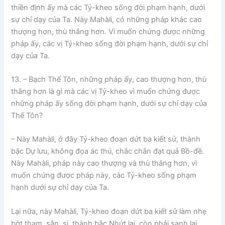
thiền định ấy mà các Tỷ-kheo sống đời phạm hạnh, dưới
sự chỉ dạy của Ta. Này Mahàli, có những pháp khác cao
thượng hơn, thù thắng hơn. Vì muốn chứng được những
pháp ấy, các vị Tỷ-kheo sống đời phạm hạnh, dưới sự chỉ
dạy của Ta.
13. – Bạch Thế Tôn, những pháp ấy, cao thượng hơn, thù
thắng hơn là gì mà các vị Tỷ-kheo vì muốn chứng được
những pháp ấy sống đời phạm hạnh, dưới sự chỉ dạy của
Thế Tôn?
– Này Mahàli, ở đây Tỷ-kheo đoạn dứt ba kiết sử, thành
bậc Dự lưu, không đọa ác thú, chắc chắn đạt quả Bồ-đề.
Này Mahàli, pháp này cao thượng và thù thắng hơn, vì
muốn chứng được pháp này, các Tỷ-kheo sống phạm
hạnh dưới sự chỉ dạy của Ta.
Lại nữa, này Mahàli, Tỷ-kheo đoạn dứt ba kiết sử làm nhẹ
bớt tham, sân, si, thành bậc Nhứt lai, còn phải sanh lại