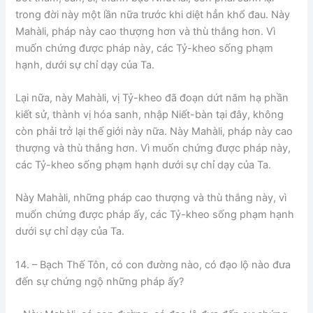
trong đời này một lần nữa trước khi diệt hẳn khổ đau. Này
Mahàli, pháp này cao thượng hơn và thù thắng hơn. Vì
muốn chứng được pháp này, các Tỷ-kheo sống phạm
hạnh, dưới sự chỉ dạy của Ta.
Lại nữa, này Mahàli, vị Tỷ-kheo đã đoạn dứt năm hạ phần
kiết sử, thành vị hóa sanh, nhập Niết-bàn tại đây, không
còn phải trở lại thế giới này nữa. Này Mahàli, pháp này cao
thượng và thù thắng hơn. Vì muốn chứng được pháp này,
các Tỷ-kheo sống phạm hạnh dưới sự chỉ dạy của Ta.
Này Mahàli, những pháp cao thượng và thù thắng này, vì
muốn chứng được pháp ấy, các Tỷ-kheo sống phạm hạnh
dưới sự chỉ dạy của Ta.
14. – Bạch Thế Tôn, có con đường nào, có đạo lộ nào đưa
đến sự chứng ngộ những pháp ấy?