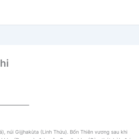
hi
), núi Gijjhakùta (Linh Thứu). Bốn Thiên vương sau khi