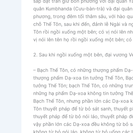
sắp đặt trấn giữ bốn phương với đại quân Y
quân Kumbhanda (Cưu-bàn-trà) và đại quân 
phương, trong đêm tối thâm sâu, với hào qua
chỗ Thế Tôn, sau khi đến, đảnh lễ Ngài và n
Tôn rồi ngồi xuống một bên; có vị nói lên n
vị nói lên tên họ rồi ngồi xuống một bên; có
2. Sau khi ngồi xuống một bên, đại vương 
– Bạch Thế Tôn, có những thượng phẩm Dạ-
thượng phẩm Dạ-xoa tin tưởng Thế Tôn, Bạ
tưởng Thế Tôn; bạch Thế Tôn, có những tru
những hạ phẩm Dạ-xoa không tin tưởng Thế
Bạch Thế Tôn, nhưng phần lớn các Dạ-xoa k
Tôn thuyết pháp để từ bỏ sát sanh, thuyết 
thuyết pháp để từ bỏ nói láo, thuyết pháp đ
vậy phần lớn các Dạ-xoa đều không từ bỏ s
không từ bỏ nói láo, không từ bỏ uống các l