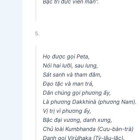
Bậc trí đức viên mãn”.
5.
Họ được gọi Peta,
Nói hai lưỡi, sau lưng,
Sát sanh và tham đắm,
Ðạo tặc và man trá,
Dân chúng gọi phương ấy,
Là phương Dakkhinà (phương Nam).
Vị trị vì phương ấy,
Bậc đại vương, danh xưng,
Chủ loài Kumbhanda (Cưu-bàn-trà)
Danh gọi Virùlhaka (Tỳ-lâu-lặc).