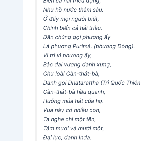
Biển cả hải triều động,
Như hồ nước thâm sâu.
Ở đấy mọi người biết,
Chính biển cả hải triều,
Dân chúng gọi phương ấy
Là phương Purimà, (phương Đông).
Vị trị vì phương ấy,
Bậc đại vương danh xưng,
Chư loài Càn-thát-bà,
Danh gọi Dhatarattha (Trì Quốc Thiên
Càn-thát-bà hầu quanh,
Hưởng múa hát của họ.
Vua này có nhiều con,
Ta nghe chỉ một tên,
Tám mươi và mười một,
Ðại lực, danh Inda.