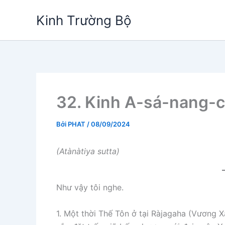
Nhảy
Kinh Trường Bộ
tới
nội
dung
32. Kinh A-sá-nang-c
Bởi
PHAT
/
08/09/2024
(Atànàtiya sutta)
Như vậy tôi nghe.
1. Một thời Thế Tôn ở tại Ràjagaha (Vương Xá