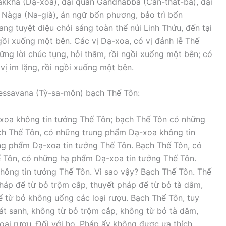
akkha (Dạ-xoa), đại quân Gandhabba (Càn-thát-bà), đại
Nàga (Na-già), án ngữ bốn phương, bảo trì bốn
ng tuyệt diệu chói sáng toàn thể núi Linh Thứu, đến tại
gồi xuống một bên. Các vị Dạ-xoa, có vị đảnh lễ Thế
hững lời chúc tụng, hỏi thăm, rồi ngồi xuống một bên; có
 vị im lặng, rồi ngồi xuống một bên.
Vessavana (Tỳ-sa-môn) bạch Thế Tôn:
xoa không tin tưởng Thế Tôn; bạch Thế Tôn có những
ch Thế Tôn, có những trung phẩm Dạ-xoa không tin
ng phẩm Dạ-xoa tin tưởng Thế Tôn. Bạch Thế Tôn, có
 Tôn, có những hạ phẩm Dạ-xoa tin tưởng Thế Tôn.
hông tin tưởng Thế Tôn. Vì sao vậy? Bạch Thế Tôn. Thế
pháp để từ bỏ trộm cắp, thuyết pháp để từ bỏ tà dâm,
ể từ bỏ không uống các loại rượu. Bạch Thế Tôn, tuy
át sanh, không từ bỏ trộm cắp, không từ bỏ tà dâm,
oại rượu. Ðối với họ, Pháp ấy không được ưa thích,