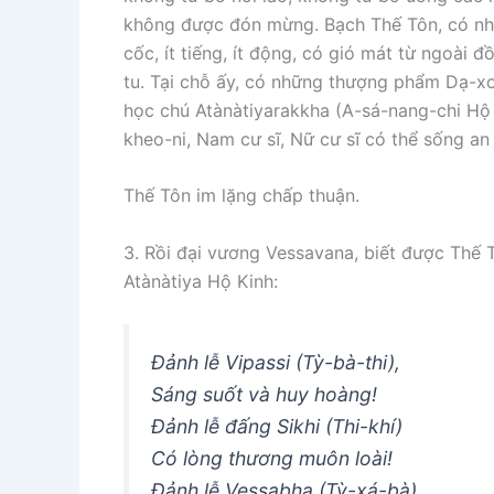
không được đón mừng. Bạch Thế Tôn, có nh
cốc, ít tiếng, ít động, có gió mát từ ngoài 
tu. Tại chỗ ấy, có những thượng phẩm Dạ-xo
học chú Atànàtiyarakkha (A-sá-nang-chi Hộ 
kheo-ni, Nam cư sĩ, Nữ cư sĩ có thể sống an 
Thế Tôn im lặng chấp thuận.
3. Rồi đại vương Vessavana, biết được Thế T
Atànàtiya Hộ Kinh:
Ðảnh lễ Vipassi (Tỳ-bà-thi),
Sáng suốt và huy hoàng!
Ðảnh lễ đấng Sikhi (Thi-khí)
Có lòng thương muôn loài!
Ðảnh lễ Vessabha (Tỳ-xá-bà),