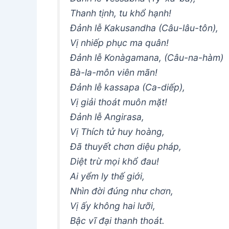
Thanh tịnh, tu khổ hạnh!
Ðảnh lễ Kakusandha (Câu-lâu-tôn),
Vị nhiếp phục ma quân!
Ðảnh lễ Konàgamana, (Câu-na-hàm)
Bà-la-môn viên mãn!
Ðảnh lễ kassapa (Ca-diếp),
Vị giải thoát muôn mặt!
Ðảnh lễ Angirasa,
Vị Thích tử huy hoàng,
Ðã thuyết chơn diệu pháp,
Diệt trừ mọi khổ đau!
Ai yểm ly thế giới,
Nhìn đời đúng như chơn,
Vị ấy không hai lưỡi,
Bậc vĩ đại thanh thoát.